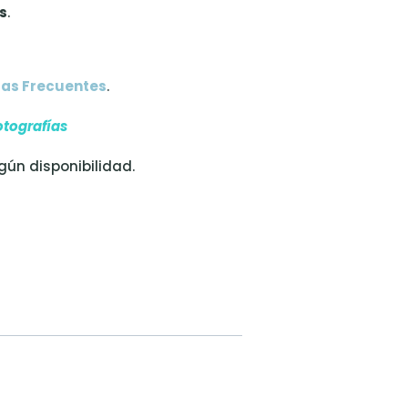
s
.
as Frecuentes
.
otografías
egún disponibilidad.