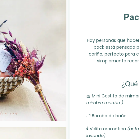
Pac
Hay personas que hacen
pack está pensado pa
cariño, perfecto para 
simplemente record
¿Qué 
🧺 Mini Cestita de mimb
mimbre marrón )
🛁 Bomba de baño
🕯️ Velita aromática
(actu
lavanda)