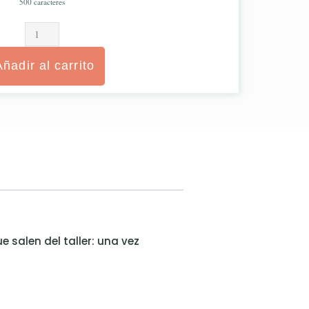
500
caracteres
Añadir al carrito
 salen del taller: una vez