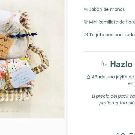
🧼 Jabón de manos
🌸 Mini Ramillete de flor
💌 Tarjeta personalizad
✨
Hazlo 
💍
Añade una joyita de 
en 
El precio del pack va
prefieres, tambié