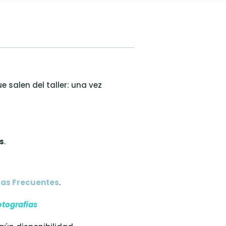
 salen del taller: una vez
s
.
as Frecuentes
.
otografías