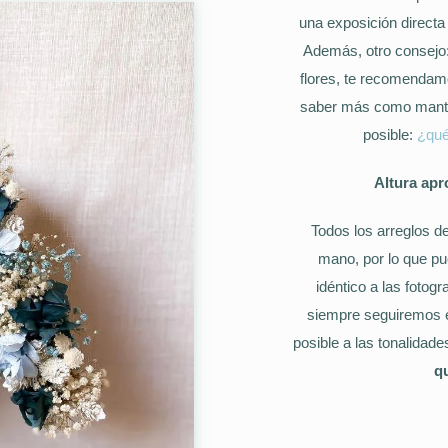
una exposición directa 
Además, otro consejo
flores, te recomendamo
saber más como mante
posible:
¿qué
Altura apr
Todos los arreglos d
mano, por lo que pue
idéntico a las fotogr
siempre seguiremos e
posible a las tonalidade
q