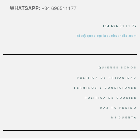
WHATSAPP:
+34 696511177
+34 696 51 11 77
info@quealegriaquebuendia.com
QUIENES SOMOS
POLITICA DE PRIVACIDAD
TERMINOS Y CONDICIONES
POLITICA DE COOKIES
HAZ TU PEDIDO
MI CUENTA