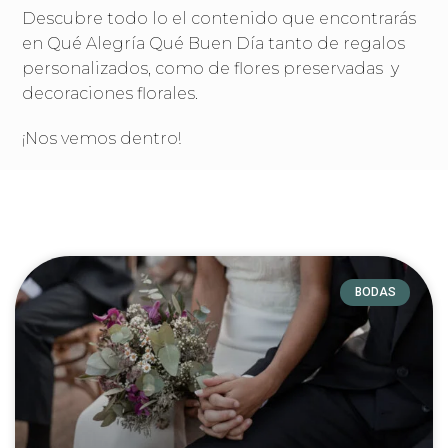
Descubre todo lo el contenido que encontrarás
en Qué Alegría Qué Buen Día tanto de regalos
personalizados, como de flores preservadas y
decoraciones florales.
¡Nos vemos dentro!
BODAS