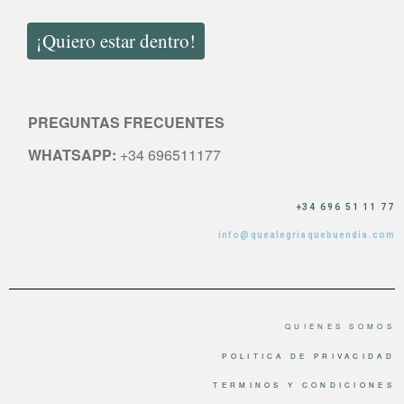
¡Quiero estar dentro!
PREGUNTAS FRECUENTES
WHATSAPP:
+34 696511177
+34 696 51 11 77
info@quealegriaquebuendia.com
QUIENES SOMOS
POLITICA DE PRIVACIDAD
TERMINOS Y CONDICIONES