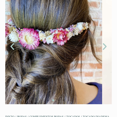
INICIO
/
BODAS
/
COMPLEMENTOS BODAS
/
TOCADOS
/ TOCADO DIADEMA