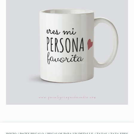
INICIO
/
PACKS REGALO
/
REGALOS PARA UN DETALLE
/
TAZAS
/ TAZA ERES