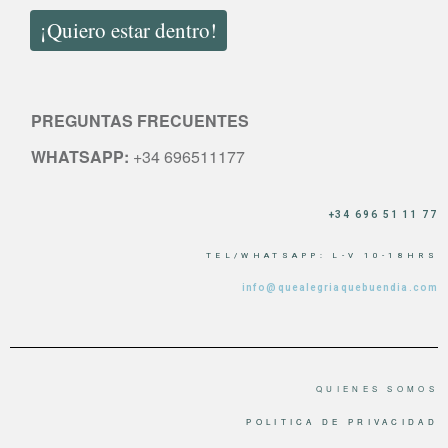
¡Quiero estar dentro!
PREGUNTAS FRECUENTES
WHATSAPP:
+34 696511177
+34 696 51 11 77
TEL/WHATSAPP: L-V 10-18HRS
info@quealegriaquebuendia.com
QUIENES SOMOS
POLITICA DE PRIVACIDAD