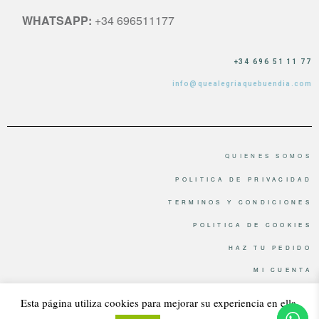
WHATSAPP:
+34 696511177
+34 696 51 11 77
info@quealegriaquebuendia.com
QUIENES SOMOS
POLITICA DE PRIVACIDAD
TERMINOS Y CONDICIONES
POLITICA DE COOKIES
HAZ TU PEDIDO
MI CUENTA
Esta página utiliza cookies para mejorar su experiencia en ella.